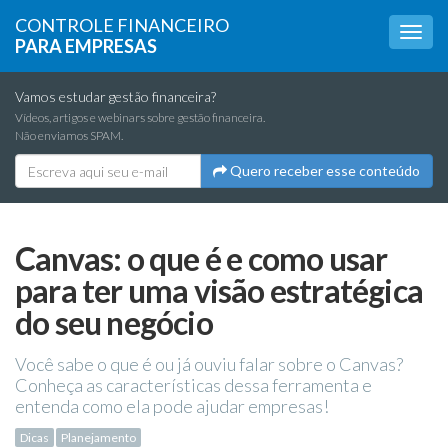
CONTROLE FINANCEIRO
PARA EMPRESAS
Vamos estudar gestão financeira?
Vídeos, artigos e webinars sobre gestão financeira.
Não enviamos SPAM.
Quero receber esse conteúdo
Canvas: o que é e como usar
para ter uma visão estratégica
do seu negócio
Você sabe o que é ou já ouviu falar sobre o Canvas?
Conheça as características dessa ferramenta e
entenda como ela pode ajudar empresas!
Dicas
Planejamento