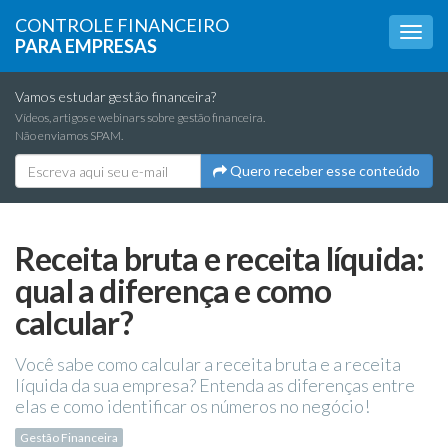
CONTROLE FINANCEIRO
PARA EMPRESAS
Vamos estudar gestão financeira?
Vídeos, artigos e webinars sobre gestão financeira.
Não enviamos SPAM.
Quero receber esse conteúdo
Receita bruta e receita líquida:
qual a diferença e como
calcular?
Você sabe como calcular a receita bruta e a receita
líquida da sua empresa? Entenda as diferenças entre
elas e como identificar os números no negócio!
Gestão Financeira