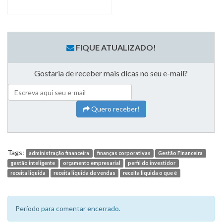
FIQUE ATUALIZADO!
Gostaria de receber mais dicas no seu e-mail?
Quero receber!
Tags:
administração financeira
finanças corporativas
Gestão Financeira
gestão inteligente
orçamento empresarial
perfil do investidor
receita liquida
receita liquida de vendas
receita liquida o que é
Período para comentar encerrado.