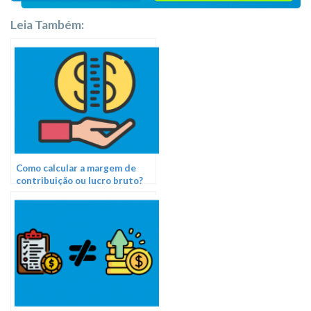
Leia Também:
Como calcular a margem de
contribuição ou lucro bruto?