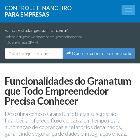
CONTROLE FINANCEIRO
PARA EMPRESAS
Vamos estudar gestão financeira?
Vídeos, artigos e webinars sobre gestão financeira.
Não enviamos SPAM.
Quero receber esse conteúdo
Funcionalidades do Granatum
que Todo Empreendedor
Precisa Conhecer
Descubra como o Granatum otimiza sua gestão
financeira, oferece fluxo de caixa em tempo real,
automação de cobranças e relatórios detalhados,
garantindo segurança de dados e integração eficaz.