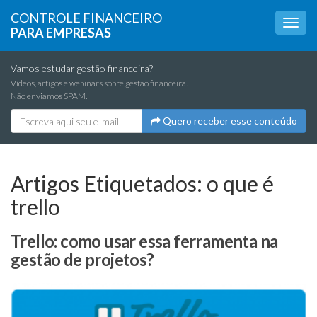
CONTROLE FINANCEIRO
PARA EMPRESAS
Vamos estudar gestão financeira?
Vídeos, artigos e webinars sobre gestão financeira.
Não enviamos SPAM.
Quero receber esse conteúdo
Artigos Etiquetados:
o que é
trello
Trello: como usar essa ferramenta na
gestão de projetos?