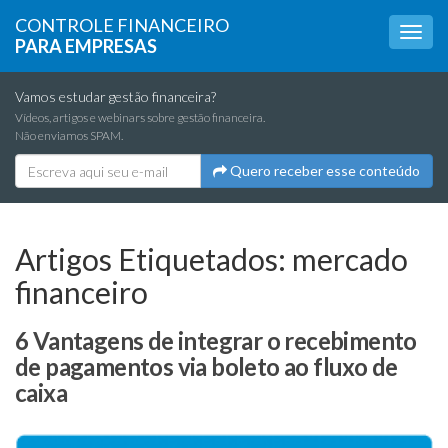
CONTROLE FINANCEIRO
PARA EMPRESAS
Vamos estudar gestão financeira?
Vídeos, artigos e webinars sobre gestão financeira.
Não enviamos SPAM.
Quero receber esse conteúdo
Artigos Etiquetados:
mercado
financeiro
6 Vantagens de integrar o recebimento
de pagamentos via boleto ao fluxo de
caixa