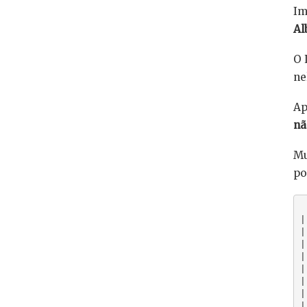
Im
Al
O 
ne
Ap
nã
Mu
po
 -----------------------------------------------------------------------------------

|
|
|
|
|
|
|
|