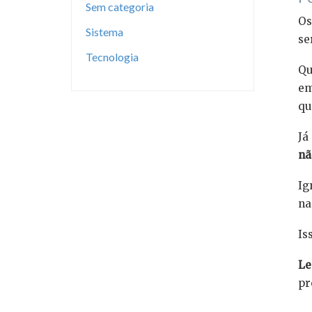
Sem categoria
Os
Sistema
se
Tecnologia
Qu
em
qu
Já
nã
Ig
na
Is
Le
pr