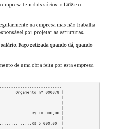
 empresa tem dois sócios: o
Luiz
e o
 regularmente na empresa mas não trabalha
esponsável por projetar as estruturas.
salário. Faço retirada quando dá, quando
amento de uma obra feita por esta empresa
       Orçamento nº 000078 |

                           |

                           |

                           |

..............R$ 10.000,00 |

                           |

..............R$ 5.000,00  |

                           |
