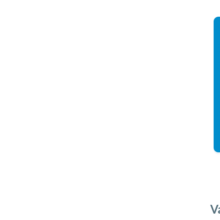
⠀
⠀
V