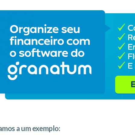
⠀⠀
⠀⠀
amos a um exemplo: