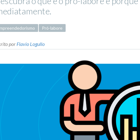
escubra o que é o pró-labore e porque
mediatamente.
mpreendedorismo
Pró-labore
rito por
Flavio Logullo