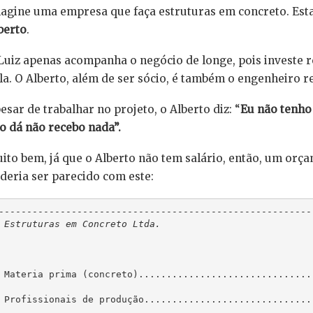
agine uma empresa que faça estruturas em concreto. Esta
berto
.
Luiz apenas acompanha o negócio de longe, pois investe
la. O Alberto, além de ser sócio, é também o engenheiro r
esar de trabalhar no projeto, o Alberto diz: “
Eu não tenho 
o dá não recebo nada”.
ito bem, já que o Alberto não tem salário, então, um orç
deria ser parecido com este:
 
Estruturas em Concreto Ltda.
                           
                                                        
                                                        
                                                        
 Materia prima (concreto)...............................
                                                        
 Profissionais de produção..............................
                                                        