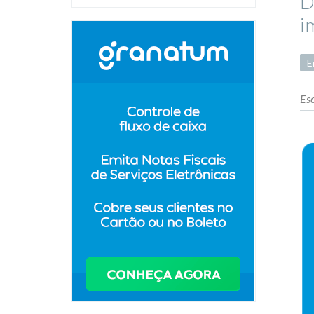
D
i
E
Esc