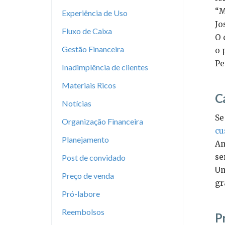
“M
Experiência de Uso
Jo
Fluxo de Caixa
O 
Gestão Financeira
o 
Pe
Inadimplência de clientes
Materiais Ricos
C
Notícias
Se
Organização Financeira
cu
Planejamento
An
se
Post de convidado
Um
Preço de venda
gr
Pró-labore
Reembolsos
P