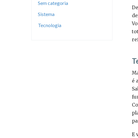
Sem categoria
De
Sistema
de
Vo
Tecnologia
to
re
T
Ma
é 
Sa
fu
Co
pl
pa
E 