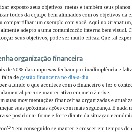
ixar exposto seus objetivos, metas e também seus planos
ixar todos da equipe bem alinhados com os objetivos da 
u compartilhar um exemplo com você: Aqui no Granatum,
talmente adepto a uma comunicação interna bem visual. Col
forçar seus objetivos, pode ser muito eficaz. Que tal expe
enha organização financeira
is de 50% das empresas fecham por inadimplência e falta d
a falta de
gestão financeira no dia-a-dia.
ber a fundo o que acontece com o financeiro e ter o contro
ndamental para se manter ativo em meio à crise.
m suas movimentações financeiras organizadas e atualiz
anejar suas próximas ações com mais segurança. E nada me
ra se posicionar firme e forte diante da situação econôm
você? Tem conseguido se manter e crescer em tempos de c