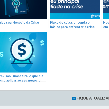
alve seu Negócio da Crise
Fluxo de caixa: entenda o
Nov
básico para enfrentar a crise
em 
dos próximos meses
revisão Financeira: o que é e
omo aplicar ao seu negócio
FIQUE ATUALIZ