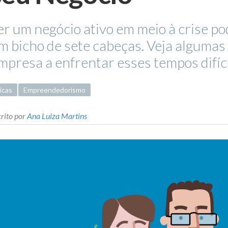
er um negócio ativo em meio à crise p
m bicho de sete cabeças. Veja algumas
mpresa a enfrentar esses tempos difíc
icas
Empreendedorismo
rito por
Ana Luiza Martins