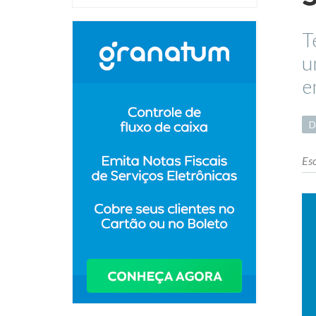
T
u
e
D
Esc