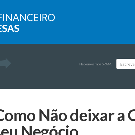
FINANCEIRO
ESAS
Não enviamos SPAM.
Como Não deixar a C
seu Negócio