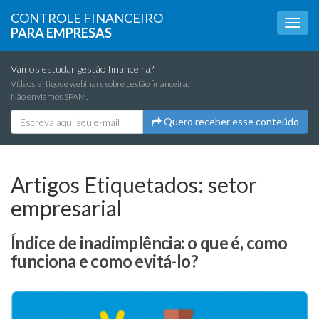
CONTROLE FINANCEIRO
PARA EMPRESAS
Vamos estudar gestão financeira?
Vídeos, artigos e webinars sobre gestão financeira.
Não enviamos SPAM.
Quero receber esse conteúdo
Artigos Etiquetados:
setor
empresarial
Índice de inadimplência: o que é, como
funciona e como evitá-lo?