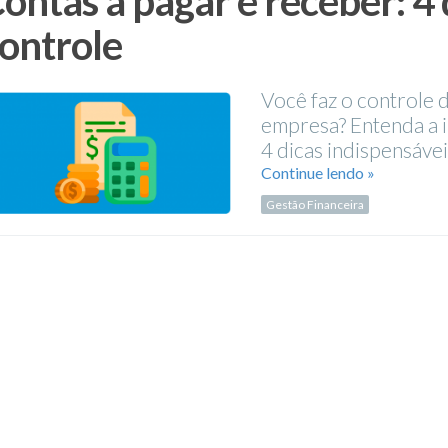
ontas a pagar e receber: 4 
ontrole
Você faz o controle 
empresa? Entenda a i
4 dicas indispensávei
Continue lendo »
Gestão Financeira