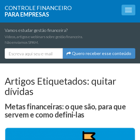
CONTROLE FINANCEIRO
PARA EMPRESAS
Vamos estudar gestão financeira?
Vídeos, artigos e webinars sobre gestão financeira.
Não enviamos SPAM.
Quero receber esse conteúdo
Artigos Etiquetados:
quitar
dívidas
Metas financeiras: o que são, para que
servem e como defini-las