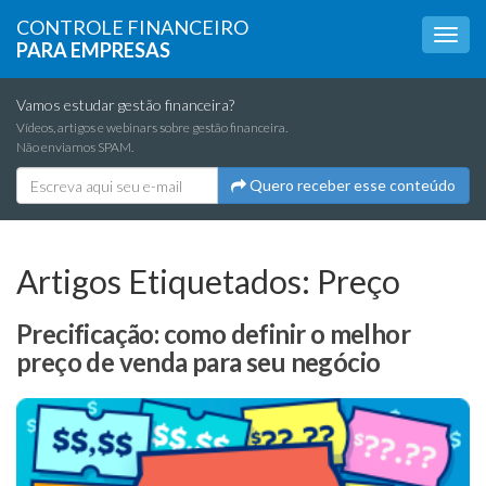
CONTROLE FINANCEIRO
PARA EMPRESAS
Vamos estudar gestão financeira?
Vídeos, artigos e webinars sobre gestão financeira.
Não enviamos SPAM.
Quero receber esse conteúdo
Artigos Etiquetados:
Preço
Precificação: como definir o melhor
preço de venda para seu negócio