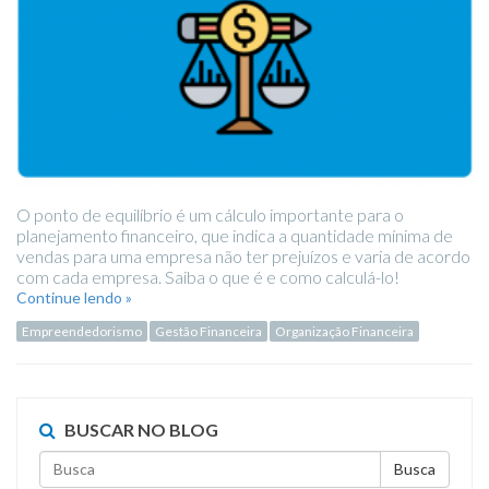
O ponto de equilíbrio é um cálculo importante para o
planejamento financeiro, que indica a quantidade mínima de
vendas para uma empresa não ter prejuízos e varia de acordo
com cada empresa. Saiba o que é e como calculá-lo!
Continue lendo »
Empreendedorismo
Gestão Financeira
Organização Financeira
BUSCAR NO BLOG
Busca