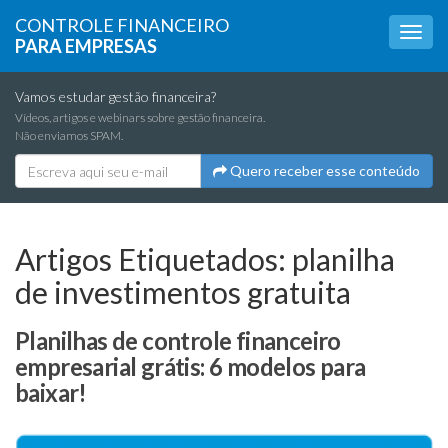
CONTROLE FINANCEIRO
PARA EMPRESAS
Vamos estudar gestão financeira?
Vídeos, artigos e webinars sobre gestão financeira.
Não enviamos SPAM.
Quero receber esse conteúdo
Artigos Etiquetados:
planilha
de investimentos gratuita
Planilhas de controle financeiro
empresarial grátis: 6 modelos para
baixar!