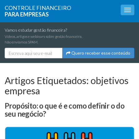
CONTROLE FINANCEIRO
PARA EMPRESAS
Vamos estudar gestão financeira?
Vídeos, artigos e webinars sobre gestão financeira.
Não enviamos SPAM.
Quero receber esse conteúdo
Artigos Etiquetados:
objetivos
empresa
Propósito: o que é e como definir o do
seu negócio?