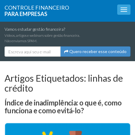
CONTROLE FINANCEIRO
PARA EMPRESAS
Vamos estudar gestão financeira?
Vídeos, artigos e webinars sobre gestão financeira.
Não enviamos SPAM.
Quero receber esse conteúdo
Artigos Etiquetados:
linhas de
crédito
Índice de inadimplência: o que é, como
funciona e como evitá-lo?