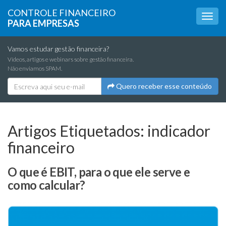
CONTROLE FINANCEIRO
PARA EMPRESAS
Vamos estudar gestão financeira?
Vídeos, artigos e webinars sobre gestão financeira.
Não enviamos SPAM.
Quero receber esse conteúdo
Artigos Etiquetados:
indicador
financeiro
O que é EBIT, para o que ele serve e
como calcular?