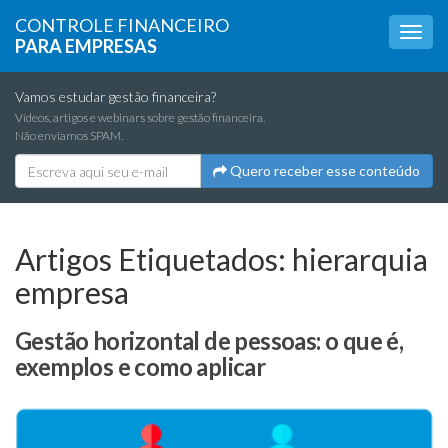
CONTROLE FINANCEIRO
PARA EMPRESAS
Vamos estudar gestão financeira?
Vídeos, artigos e webinars sobre gestão financeira.
Não enviamos SPAM.
Quero receber esse conteúdo
Artigos Etiquetados:
hierarquia
empresa
Gestão horizontal de pessoas: o que é,
exemplos e como aplicar