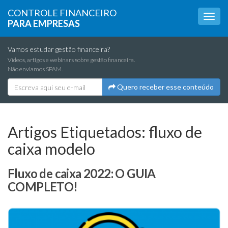
CONTROLE FINANCEIRO
PARA EMPRESAS
Vamos estudar gestão financeira?
Vídeos, artigos e webinars sobre gestão financeira.
Não enviamos SPAM.
Quero receber esse conteúdo
Artigos Etiquetados:
fluxo de
caixa modelo
Fluxo de caixa 2022: O GUIA
COMPLETO!