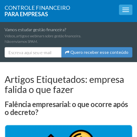
CONTROLE FINANCEIRO
PARA EMPRESAS
Vamos estudar gestão financeira?
Vídeos, artigos e webinars sobre gestão financeira.
Não enviamos SPAM.
Quero receber esse conteúdo
Artigos Etiquetados:
empresa
falida o que fazer
Falência empresarial: o que ocorre após
o decreto?