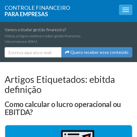
CONTROLE FINANCEIRO
PARA EMPRESAS
Vamos estudar gestão financeira?
Vídeos, artigos e webinars sobre gestão financeira.
Não enviamos SPAM.
Quero receber esse conteúdo
Artigos Etiquetados:
ebitda
definição
Como calcular o lucro operacional ou
EBITDA?