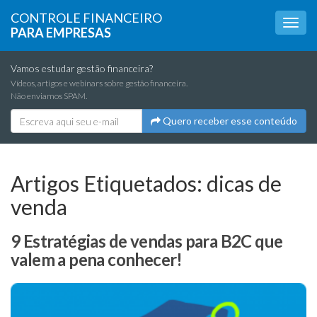
CONTROLE FINANCEIRO
PARA EMPRESAS
Vamos estudar gestão financeira?
Vídeos, artigos e webinars sobre gestão financeira.
Não enviamos SPAM.
Quero receber esse conteúdo
Artigos Etiquetados:
dicas de
venda
9 Estratégias de vendas para B2C que
valem a pena conhecer!