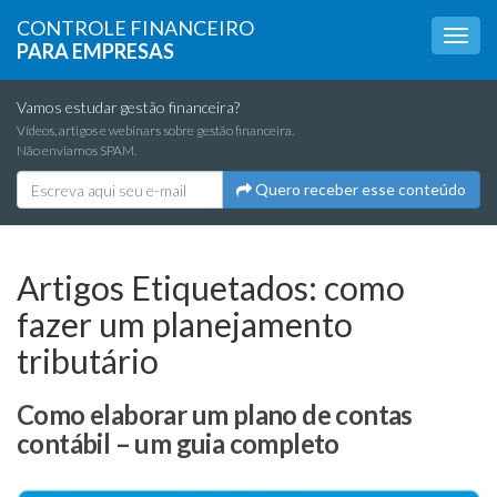
CONTROLE FINANCEIRO
PARA EMPRESAS
Vamos estudar gestão financeira?
Vídeos, artigos e webinars sobre gestão financeira.
Não enviamos SPAM.
Quero receber esse conteúdo
Artigos Etiquetados:
como
fazer um planejamento
tributário
Como elaborar um plano de contas
contábil – um guia completo