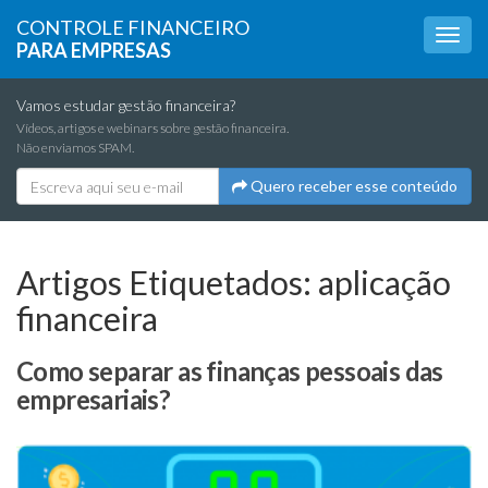
CONTROLE FINANCEIRO
PARA EMPRESAS
Vamos estudar gestão financeira?
Vídeos, artigos e webinars sobre gestão financeira.
Não enviamos SPAM.
Quero receber esse conteúdo
Artigos Etiquetados:
aplicação
financeira
Como separar as finanças pessoais das
empresariais?