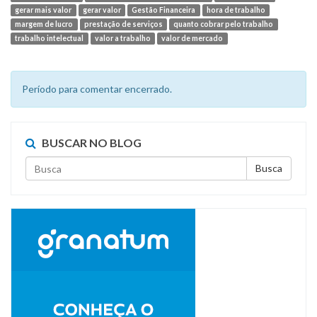
gerar mais valor
gerar valor
Gestão Financeira
hora de trabalho
margem de lucro
prestação de serviços
quanto cobrar pelo trabalho
trabalho intelectual
valor a trabalho
valor de mercado
Período para comentar encerrado.
BUSCAR NO BLOG
Busca