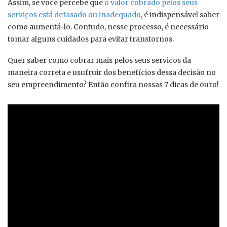
Assim, se você percebe que
o valor cobrado pelos seus
serviços está defasado ou inadequado
, é indispensável saber
como aumentá-lo. Contudo, nesse processo, é necessário
tomar alguns cuidados para evitar transtornos.
Quer saber como cobrar mais pelos seus serviços da
maneira correta e usufruir dos benefícios dessa decisão no
seu empreendimento? Então confira nossas 7 dicas de ouro!