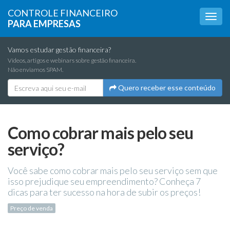
CONTROLE FINANCEIRO
PARA EMPRESAS
Vamos estudar gestão financeira?
Vídeos, artigos e webinars sobre gestão financeira.
Não enviamos SPAM.
Quero receber esse conteúdo
Como cobrar mais pelo seu
serviço?
Você sabe como cobrar mais pelo seu serviço sem que
isso prejudique seu empreendimento? Conheça 7
dicas para ter sucesso na hora de subir os preços!
Preço de venda