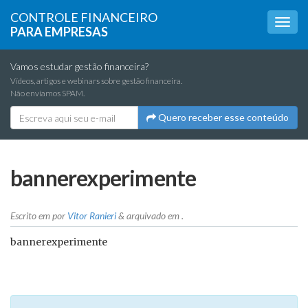
CONTROLE FINANCEIRO
PARA EMPRESAS
Vamos estudar gestão financeira?
Vídeos, artigos e webinars sobre gestão financeira.
Não enviamos SPAM.
Quero receber esse conteúdo
bannerexperimente
Escrito em
por
Vitor Ranieri
&
arquivado em .
bannerexperimente