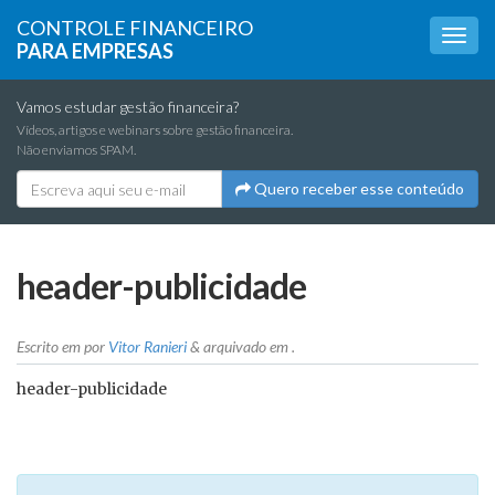
CONTROLE FINANCEIRO
PARA EMPRESAS
Vamos estudar gestão financeira?
Vídeos, artigos e webinars sobre gestão financeira.
Não enviamos SPAM.
Quero receber esse conteúdo
header-publicidade
Escrito em
por
Vitor Ranieri
&
arquivado em .
header-publicidade