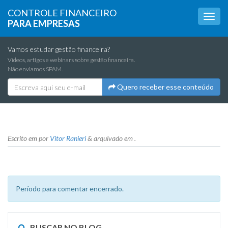
CONTROLE FINANCEIRO
PARA EMPRESAS
Vamos estudar gestão financeira?
Vídeos, artigos e webinars sobre gestão financeira.
Não enviamos SPAM.
Quero receber esse conteúdo
Escrito em
por
Vitor Ranieri
&
arquivado em .
Período para comentar encerrado.
BUSCAR NO BLOG