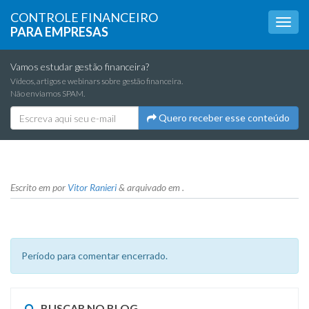
CONTROLE FINANCEIRO
PARA EMPRESAS
Vamos estudar gestão financeira?
Vídeos, artigos e webinars sobre gestão financeira.
Não enviamos SPAM.
Quero receber esse conteúdo
Escrito em
por
Vitor Ranieri
&
arquivado em .
Período para comentar encerrado.
BUSCAR NO BLOG