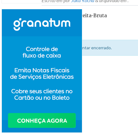
Escrito em
por
Juka Rocha
&
arquivado em .
Banner-Blog-Receita-Bruta
Período para comentar encerrado.