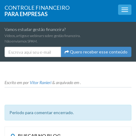
CONTROLE FINANCEIRO
PARA EMPRESAS
Vamos estudar gestão financeira?
Vídeos, artigos e webinars sobre gestão financeira.
Não enviamos SPAM.
Quero receber esse conteúdo
Escrito em
por
Vitor Ranieri
&
arquivado em .
Período para comentar encerrado.
BUSCAR NO BLOG