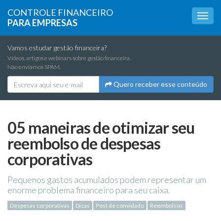
CONTROLE FINANCEIRO
PARA EMPRESAS
Vamos estudar gestão financeira?
Vídeos, artigos e webinars sobre gestão financeira.
Não enviamos SPAM.
Quero receber esse conteúdo
05 maneiras de otimizar seu
reembolso de despesas
corporativas
Pequenos gastos acumulados podem representar um
enorme problema financeiro para seu caixa.
Despesas corporativas
Dicas
Post de convidado
Reembolsos